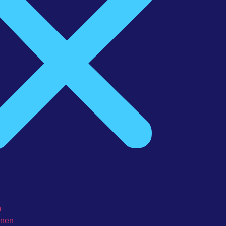
h
onen