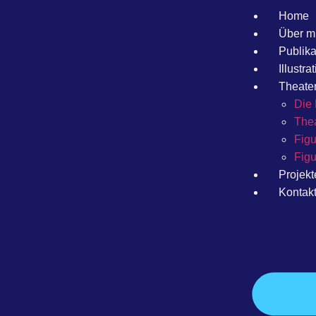
Home
Über m
Publik
Illustra
Theater
Die 
Thea
Figu
Figu
Projekt
Kontak